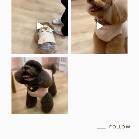
.
.
くーちゃん♡アメリちゃん
くーちゃん♡
ありがとうございました♡
ありがとうございました♡
.
.
...
#仔犬見学受付中
...
.
アメリちゃん♡
ありがとうございました♡
.
#ブラウンプードル
...
FOLLOW