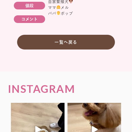
自家繁殖犬
値段
ママ
メル
パパ
ポップ
コメント
一覧へ戻る
INSTAGRAM
.
.
くーちゃん♡アメリちゃん
くーちゃん♡
ありがとうございました♡
ありがとうございました♡
.
.
...
#仔犬見学受付中
...