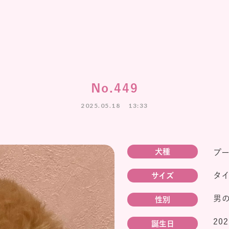
No.449
2025.05.18
13:33
犬種
プ
タ
サイズ
男
性別
20
誕生日