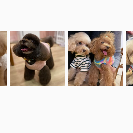
.
.
アメリちゃん♡
ポップくん、チマキちゃんの前
チ
♡
ありがとうございました♡
では
.
シャイなんです
#ブラウンプードル
...
.
...