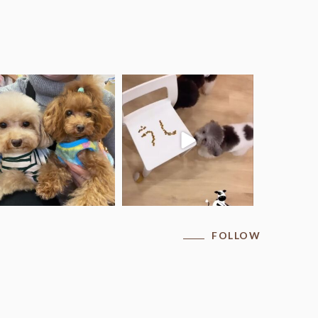
.
.
マキちゃん♡ポップくん夫妻
COCO学園の牛組さん
.
...
.
牛子ちゃん（りん）とオセロく
ん
...
FOLLOW