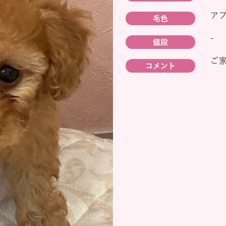
ア
毛色
-
値段
ご
コメント