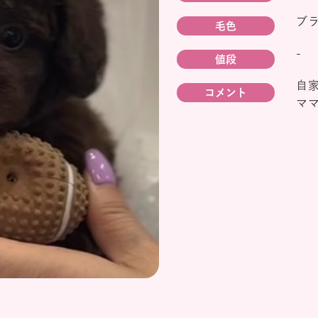
ブ
毛色
-
値段
自
コメント
マ