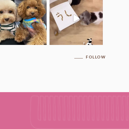
マキちゃん♡ポップくん夫妻
COCO学園の牛組さん
.
...
.
牛子ちゃん（りん）とオセロく
ん
...
FOLLOW