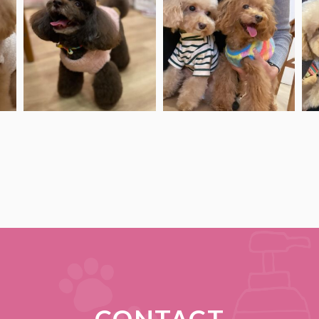
アメリちゃん♡
ポップくん、チマキちゃんの前
チ
♡
ありがとうございました♡
では
.
シャイなんです
#ブラウンプードル
...
.
...