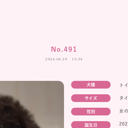
No.491
2026.06.29
15:54
犬種
ト
タ
サイズ
女
性別
20
誕生日